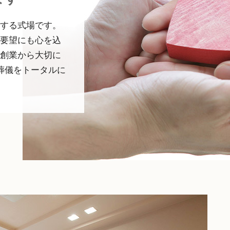
する式場です。
要望にも心を込
創業から大切に
葬儀をトータルに