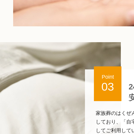
Point
03
家族葬のはくぜん
しており、「自
してご利用して