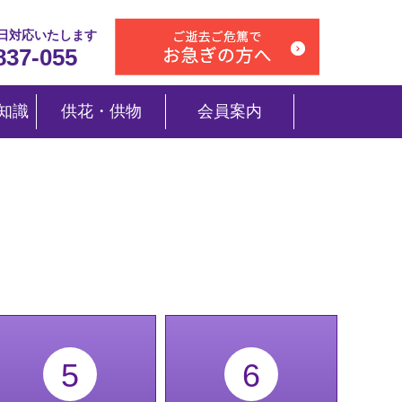
5日対応いたします
837-055
知識
供花・供物
会員案内
5
6