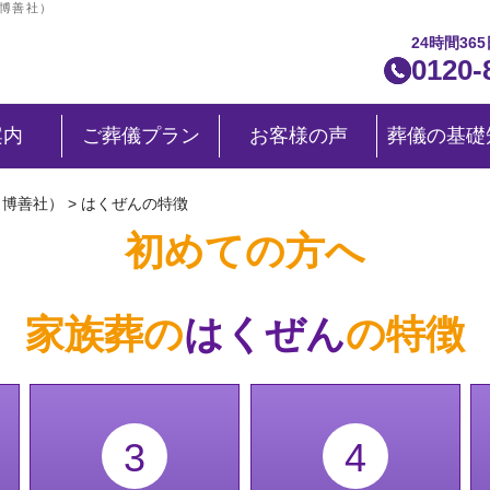
（博善社）
24時間36
0120-
案内
ご葬儀プラン
お客様の声
葬儀の基礎
（博善社）
>
はくぜんの特徴
初
めての方へ
家族葬の
はくぜん
の特徴
3
4