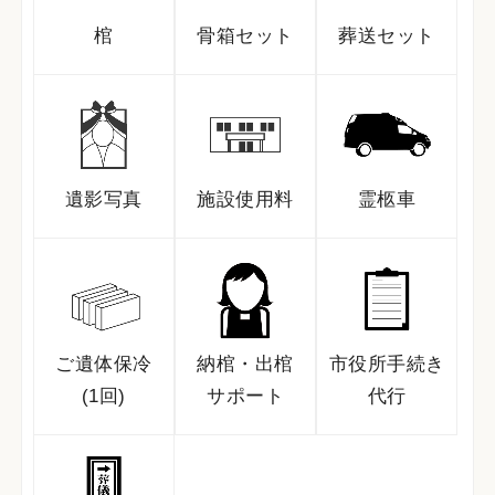
棺
骨箱セット
葬送セット
遺影写真
施設使用料
霊柩車
ご遺体保冷
納棺・出棺
市役所手続き
(1回)
サポート
代行