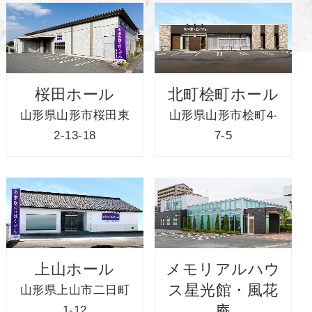
桜田ホール
北町桧町ホール
山形県山形市桜田東
山形県山形市桧町4-
2-13-18
7-5
上山ホール
メモリアルハウ
ス星光館・風花
山形県上山市二日町
庵
1-12