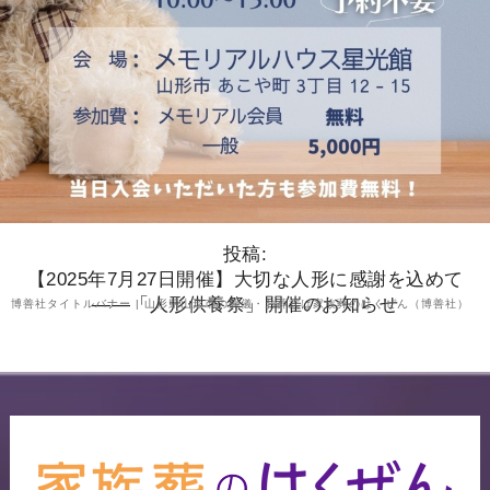
投稿:
【2025年7月27日開催】大切な人形に感謝を込めて
――「人形供養祭」開催のお知らせ
博善社タイトルバナー | 山形県山形市の葬儀・お葬式は家族葬のはくぜん（博善社）