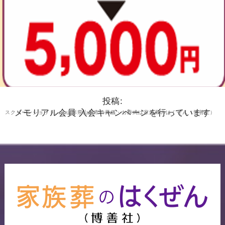
投稿:
メモリアル会員 入会キャンペーンを行っています
スクリーンショット… | 山形県山形市の葬儀・お葬式は家族葬のはくぜん（博善社）