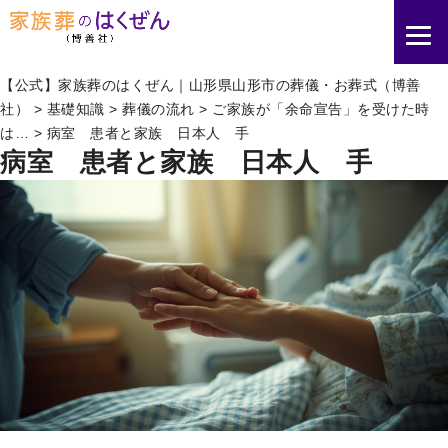
【公式】家族葬のはくぜん｜山形県山形市の葬儀・お葬式（博善
社）
>
基礎知識
>
葬儀の流れ
>
ご家族が「余命宣告」を受けた時
は…
>
病室 患者と家族 日本人 手
病室 患者と家族 日本人 手