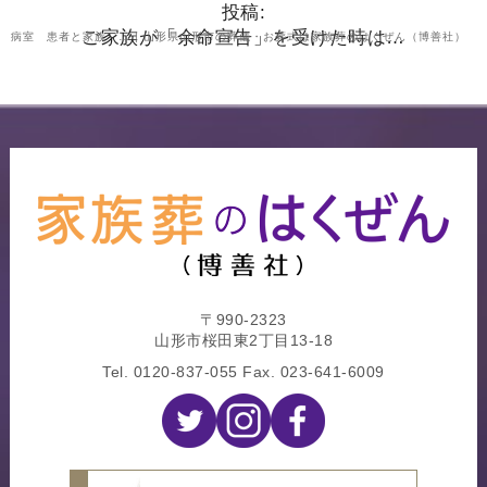
投稿:
ご家族が「余命宣告」を受けた時は…
病室 患者と家族 … | 山形県山形市の葬儀・お葬式は家族葬のはくぜん（博善社）
〒990-2323
山形市桜田東2丁目13-18
Tel.
0120-837-055
Fax. 023-641-6009