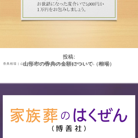
投稿:
山形市の香典の金額について（相場）
香典相場 | 山形県山形市の葬儀・お葬式は家族葬のはくぜん（博善社）