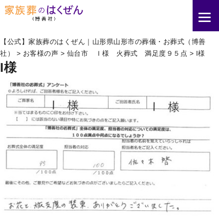
【公式】家族葬のはくぜん｜山形県山形市の葬儀・お葬式（博善
社）
>
お客様の声
>
仙台市 Ｉ様 火葬式 満足度９５点
>
I様
I様