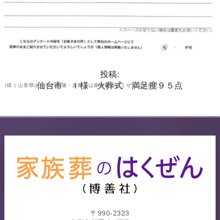
投稿:
仙台市 Ｉ様 火葬式 満足度９５点
I様 | 山形県山形市の葬儀・お葬式は家族葬のはくぜん（博善社）
〒990-2323