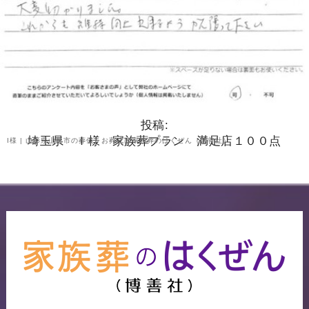
投稿:
埼玉県 Ｉ様 家族葬プラン 満足店１００点
I様 | 山形県山形市の葬儀・お葬式は家族葬のはくぜん（博善社）