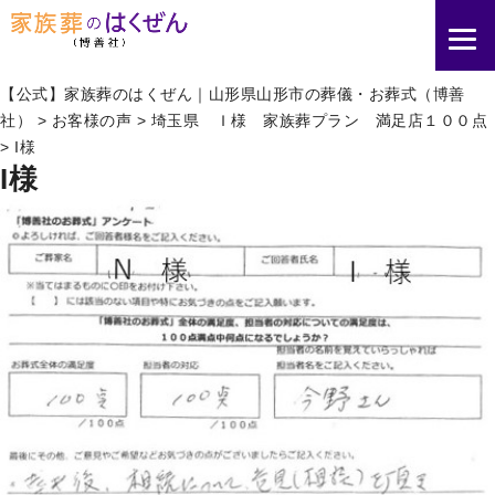
【公式】家族葬のはくぜん｜山形県山形市の葬儀・お葬式（博善
社）
>
お客様の声
>
埼玉県 Ｉ様 家族葬プラン 満足店１００点
>
I様
I様