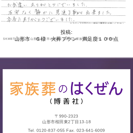
投稿:
山形市 Ｇ様 火葬プラン 満足度１００点
SKMBT_C22… | 山形県山形市の葬儀・お葬式は家族葬のはくぜん（博善社）
〒990-2323
山形市桜田東2丁目13-18
Tel.
0120-837-055
Fax. 023-641-6009