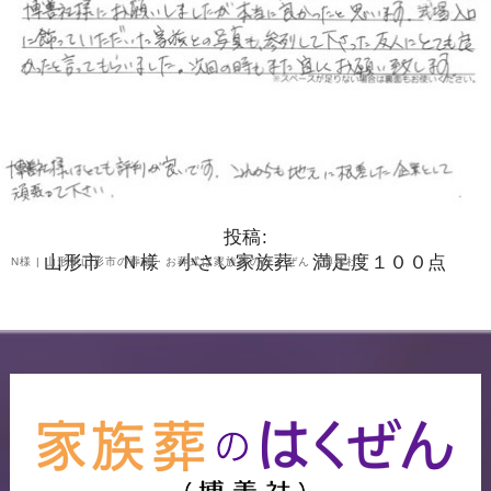
投稿:
山形市 Ｎ様 小さい家族葬 満足度１００点
N様 | 山形県山形市の葬儀・お葬式は家族葬のはくぜん（博善社）