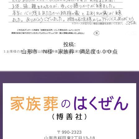
投稿:
山形市 N様 家族葬 満足度１００点
１お客様の声 | 山形県山形市の葬儀・お葬式は家族葬のはくぜん（博善社）
〒990-2323
山形市桜田東2丁目13-18