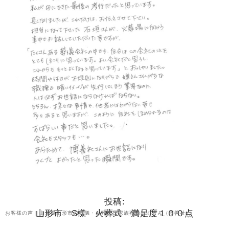
投稿:
山形市 S様 火葬式 満足度１００点
お客様の声 | 山形県山形市の葬儀・お葬式は家族葬のはくぜん（博善社）