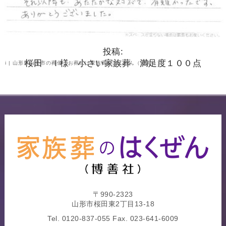
投稿:
桜田 Ｉ様 小さい家族葬 満足度１００点
i | 山形県山形市の葬儀・お葬式は家族葬のはくぜん（博善社）
〒990-2323
山形市桜田東2丁目13-18
Tel.
0120-837-055
Fax. 023-641-6009