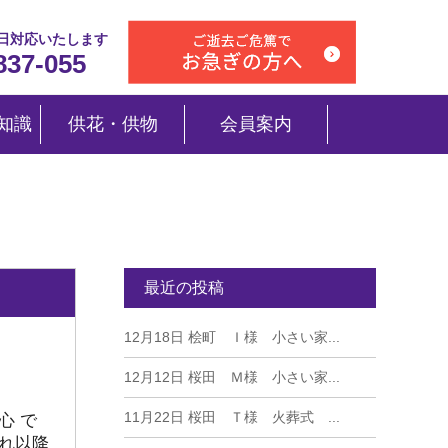
5日対応いたします
837-055
知識
供花・供物
会員案内
最近の投稿
12月18日
桧町 Ｉ様 小さい家...
12月12日
桜田 Ｍ様 小さい家...
11月22日
桜田 Ｔ様 火葬式 ...
心 で
それ以降