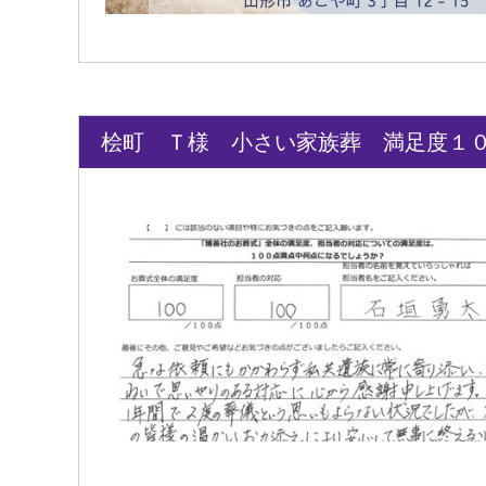
桧町 Ｔ様 小さい家族葬 満足度１