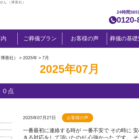
くぜん（博善社）
24時間36
0120-
案内
ご葬儀プラン
お客様の声
葬儀の基礎
（博善社）
>
2025年
>
7月
2025年07月
００点
2025年07月27日
お客様の声
一番最初に連絡する時が 一番不安で その時に 安
きる対応をして頂いたのが 心強かった です。 