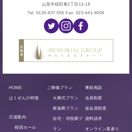
山形市桜田東2丁目13-18
Tel.
0120-837-055
Fax. 023-641-6009
HOME
ご葬儀プラン
事前相談
はくぜんの特徴
火葬式プラン
会員制度
家族葬プラン
仮会員制度
式場案内
自宅・寺院葬プ
資料請求
桜田ホール
ラン
オンライン墓参り