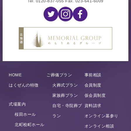
Tel.
0120-837-055
Fax. 023-641-6009
HOME
ご葬儀プラン
事前相談
はくぜんの特徴
火葬式プラン
会員制度
家族葬プラン
仮会員制度
式場案内
自宅・寺院葬プ
資料請求
桜田ホール
ラン
オンライン墓参り
北町桧町ホール
オンライン相談