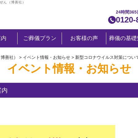
くぜん（博善社）
24時間36
0120-
案内
ご葬儀プラン
お客様の声
葬儀の基礎
（博善社）
>
イベント情報・お知らせ
>
新型コロナウイルス対策につい
イベント情報・お知らせ
案内