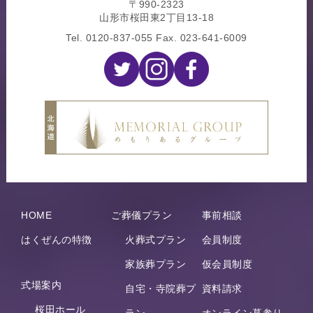
〒990-2323
山形市桜田東2丁目13-18
Tel.
0120-837-055
Fax. 023-641-6009
HOME
ご葬儀プラン
事前相談
はくぜんの特徴
火葬式プラン
会員制度
家族葬プラン
仮会員制度
式場案内
自宅・寺院葬プ
資料請求
桜田ホール
ラン
オンライン墓参り