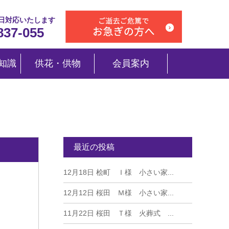
5日対応いたします
837-055
知識
供花・供物
会員案内
最近の投稿
12月18日
桧町 Ｉ様 小さい家...
12月12日
桜田 Ｍ様 小さい家...
11月22日
桜田 Ｔ様 火葬式 ...