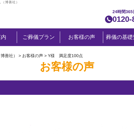
ん（博善社）
24時間36
0120-
案内
ご葬儀プラン
お客様の声
葬儀の基礎
（博善社）
>
お客様の声
>
Y様 満足度100点
お客様の声