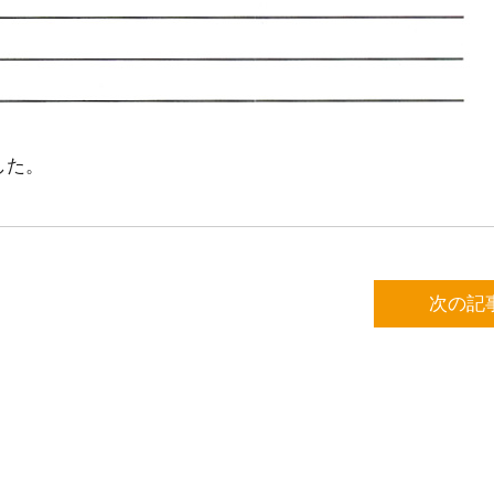
した。
次の記