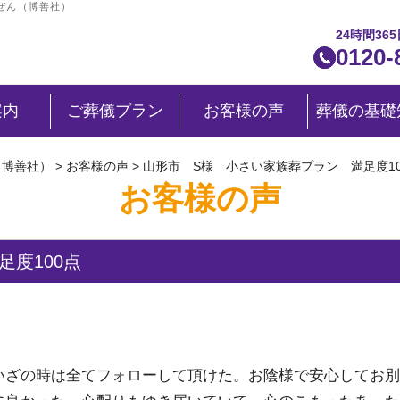
くぜん（博善社）
24時間36
0120-
案内
ご葬儀プラン
お客様の声
葬儀の基礎
（博善社）
>
お客様の声
>
山形市 S様 小さい家族葬プラン 満足度10
お客様の声
度100点
いざの時は全てフォローして頂けた。お陰様で安心してお別