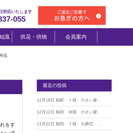
5日対応いたします
837-055
知識
供花・供物
会員案内
0点
最近の投稿
12月18日
桧町 Ｉ様 小さい家...
12月12日
桜田 Ｍ様 小さい家...
11月22日
桜田 Ｔ様 火葬式 ...
れをす